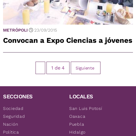
METRÓPOLI
23/09/2015
Convocan a Expo Ciencias a jóvenes
1
de
4
Siguiente
SECCIONES
LOCALES
Sociedad
San Luis Potosí
Seguridad
Oaxaca
Nación
Puebla
Política
Hidalgo