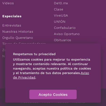
Videos
De10.mx
Clase
ViveUSA
Especiales
UN1ÓN
Entrevistas
Confabulario
Nuestras Historias
Aviso Oportuno
Orgullo Queretano
Obituarios
Tierra de Emprendedores
Descuentos
Zoociales
Consultas
Respetamos tu privacidad
Nuevos Queretanos
Utilizamos cookies para mejorar tu experiencia
y mostrarte contenido relevante. Al continuar
navegando, aceptas nuestra política de cookies
SÍGUENOS
y el tratamiento de tus datos personales.
Aviso
de Privacidad
.
Acepto Cookies
Directorio
Contáctanos
Código de Ética
Violencia
Publicidad
Aviso Privacidad
Historia