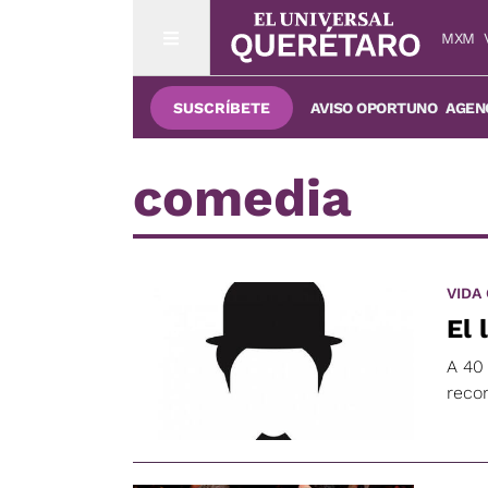
MXM
SUSCRÍBETE
AVISO OPORTUNO
AGENC
comedia
VIDA
El 
A 40 
reco