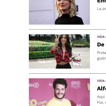
Emm
La p
VIDA
De 
Prot
godín
VIDA
Alf
Aquí 
Fox,