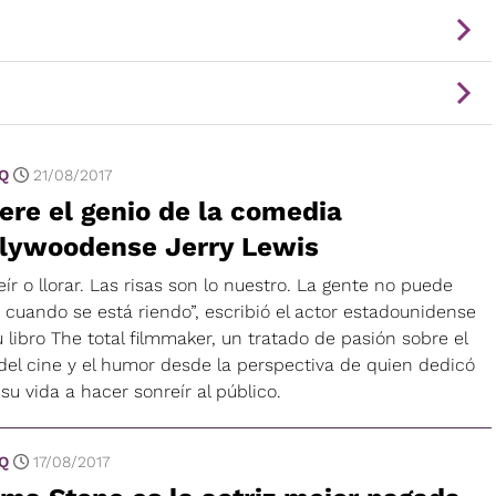
 Q
21/08/2017
re el genio de la comedia
llywoodense Jerry Lewis
eír o llorar. Las risas son lo nuestro. La gente no puede
 cuando se está riendo”, escribió el actor estadounidense
 libro The total filmmaker, un tratado de pasión sobre el
 del cine y el humor desde la perspectiva de quien dedicó
su vida a hacer sonreír al público.
 Q
17/08/2017