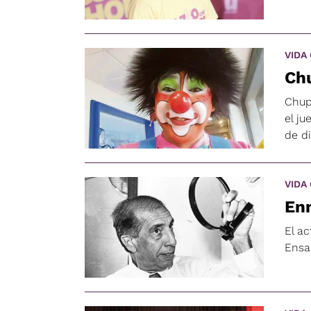
VIDA
Chu
Chup
el j
de di
VIDA
En
El a
Ensal