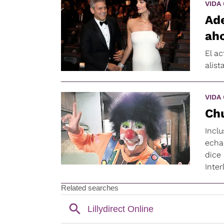
VIDA
Ad
aho
El ac
alist
VIDA
Chu
Inclu
echa
dice
Inte