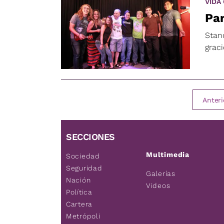
VIDA
Par
Stan
grac
Anteri
SECCIONES
Multimedia
Sociedad
Seguridad
Galerías
Nación
Videos
Política
Cartera
Metrópoli