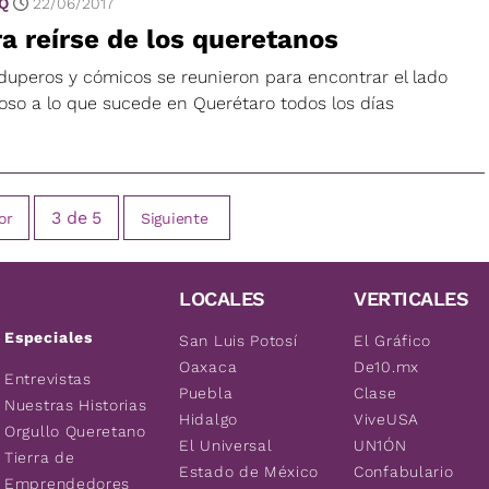
 Q
22/06/2017
a reírse de los queretanos
duperos y cómicos se reunieron para encontrar el lado
ioso a lo que sucede en Querétaro todos los días
3
de
5
or
Siguiente
LOCALES
VERTICALES
Especiales
San Luis Potosí
El Gráfico
Oaxaca
De10.mx
Entrevistas
Puebla
Clase
Nuestras Historias
Hidalgo
ViveUSA
Orgullo Queretano
El Universal
UN1ÓN
Tierra de
Estado de México
Confabulario
Emprendedores