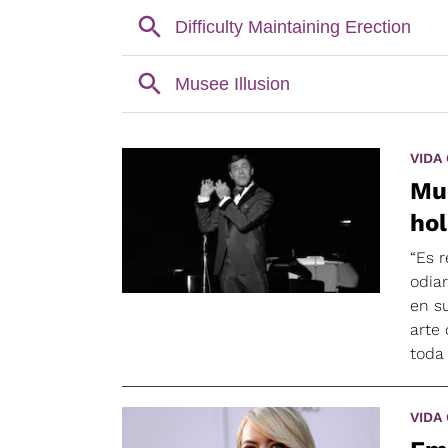
VIDA
Mue
ho
“Es r
odiar
en su
arte
toda 
VIDA