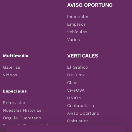
AVISO OPORTUNO
Inmuebles
Empleos
Vehículos
Varios
VERTICALES
Multimedia
Galerías
El Gráfico
Videos
De10.mx
Clase
ViveUSA
Especiales
UN1ÓN
Entrevistas
Confabulario
Nuestras Historias
Aviso Oportuno
Orgullo Queretano
Obituarios
Tierra de Emprendedores
Descuentos