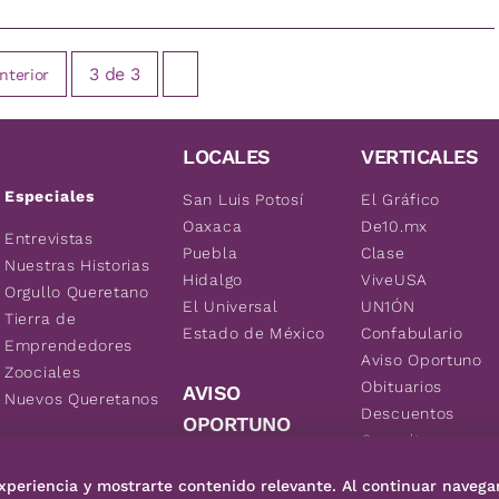
3
de
3
nterior
LOCALES
VERTICALES
Especiales
San Luis Potosí
El Gráfico
Oaxaca
De10.mx
Entrevistas
Puebla
Clase
Nuestras Historias
Hidalgo
ViveUSA
Orgullo Queretano
El Universal
UN1ÓN
Tierra de
Estado de México
Confabulario
Emprendedores
Aviso Oportuno
Zoociales
Obituarios
AVISO
Nuevos Queretanos
Descuentos
OPORTUNO
Consultas
Inmuebles
xperiencia y mostrarte contenido relevante. Al continuar navega
Empleos