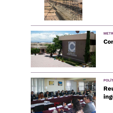
METR
Co
POLÍ
Reu
ing