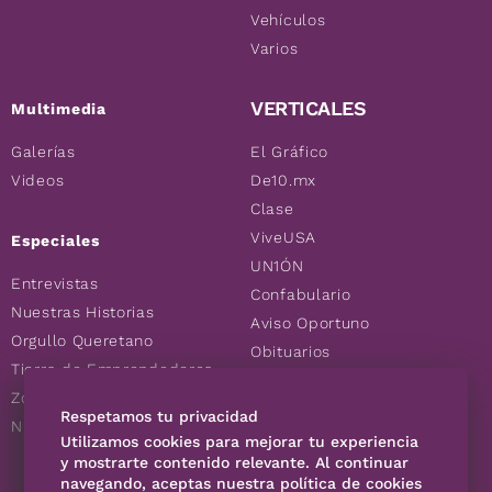
Vehículos
Varios
VERTICALES
Multimedia
Galerías
El Gráfico
Videos
De10.mx
Clase
ViveUSA
Especiales
UN1ÓN
Entrevistas
Confabulario
Nuestras Historias
Aviso Oportuno
Orgullo Queretano
Obituarios
Tierra de Emprendedores
Descuentos
Zoociales
Consultas
Respetamos tu privacidad
Nuevos Queretanos
Utilizamos cookies para mejorar tu experiencia
y mostrarte contenido relevante. Al continuar
navegando, aceptas nuestra política de cookies
SÍGUENOS