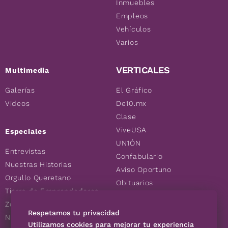
Inmuebles
Empleos
Vehículos
Varios
VERTICALES
Multimedia
Galerías
El Gráfico
Videos
De10.mx
Clase
ViveUSA
Especiales
UN1ÓN
Entrevistas
Confabulario
Nuestras Historias
Aviso Oportuno
Orgullo Queretano
Obituarios
Tierra de Emprendedores
Descuentos
Zoociales
Consultas
Respetamos tu privacidad
Nuevos Queretanos
Utilizamos cookies para mejorar tu experiencia