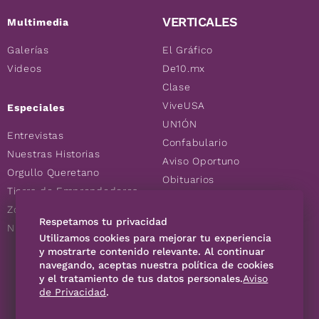
VERTICALES
Multimedia
Galerías
El Gráfico
Videos
De10.mx
Clase
ViveUSA
Especiales
UN1ÓN
Entrevistas
Confabulario
Nuestras Historias
Aviso Oportuno
Orgullo Queretano
Obituarios
Tierra de Emprendedores
Descuentos
Zoociales
Consultas
Respetamos tu privacidad
Nuevos Queretanos
Utilizamos cookies para mejorar tu experiencia
y mostrarte contenido relevante. Al continuar
navegando, aceptas nuestra política de cookies
SÍGUENOS
y el tratamiento de tus datos personales.
Aviso
de Privacidad
.