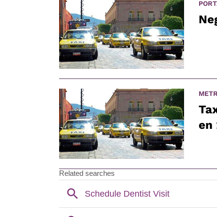
PORT
Neg
METR
Tax
en