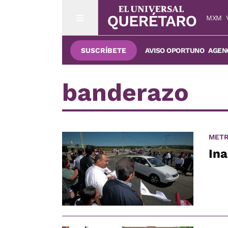
MXM
SUSCRÍBETE
AVISO OPORTUNO
AGENC
banderazo
METR
Ina