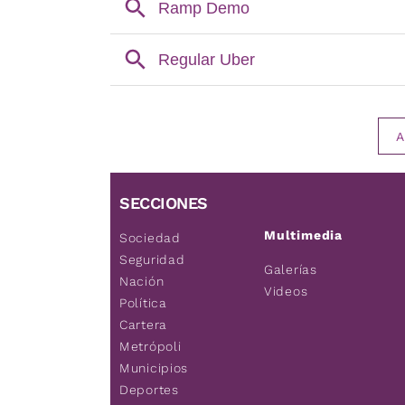
A
SECCIONES
Multimedia
Sociedad
Seguridad
Galerías
Nación
Videos
Política
Cartera
Metrópoli
Municipios
Deportes