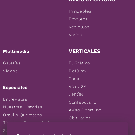
Inmuebles
Empleos
Vehículos
Varios
VERTICALES
Multimedia
Galerías
El Gráfico
Videos
De10.mx
Clase
ViveUSA
Especiales
UN1ÓN
Entrevistas
Confabulario
Nuestras Historias
Aviso Oportuno
Orgullo Queretano
Obituarios
Tierra de Emprendedores
Descuentos
Zoociales
Consultas