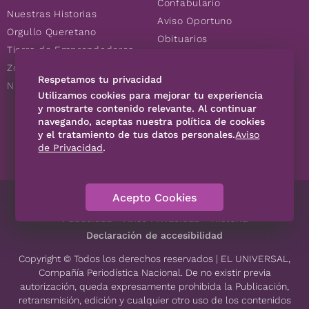
Confabulario
Nuestras Historias
Aviso Oportuno
Orgullo Queretano
Obituarios
Tierra de Emprendedores
Descuentos
Zoociales
Consultas
Respetamos tu privacidad
Nuevos Queretanos
Utilizamos cookies para mejorar tu experiencia
y mostrarte contenido relevante. Al continuar
SÍGUENOS
navegando, aceptas nuestra política de cookies
y el tratamiento de tus datos personales.
Aviso
de Privacidad
.
Acepto Cookies
Directorio
Contáctanos
Código de Ética
Violencia
Publicidad
Aviso Privacidad
Historia
Declaración de accesibilidad
Copyright © Todos los derechos reservados | EL UNIVERSAL,
Compañía Periodística Nacional. De no existir previa
autorización, queda expresamente prohibida la Publicación,
retransmisión, edición y cualquier otro uso de los contenidos