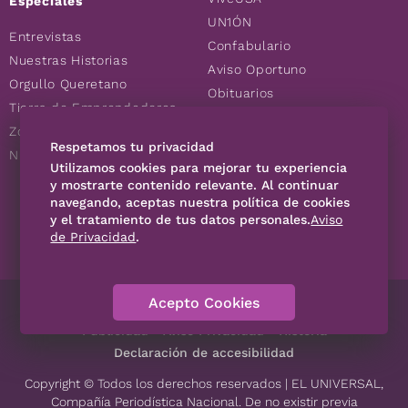
Especiales
UN1ÓN
Entrevistas
Confabulario
Nuestras Historias
Aviso Oportuno
Orgullo Queretano
Obituarios
Tierra de Emprendedores
Descuentos
Zoociales
Consultas
Respetamos tu privacidad
Nuevos Queretanos
Utilizamos cookies para mejorar tu experiencia
y mostrarte contenido relevante. Al continuar
SÍGUENOS
navegando, aceptas nuestra política de cookies
y el tratamiento de tus datos personales.
Aviso
de Privacidad
.
Acepto Cookies
Directorio
Contáctanos
Código de Ética
Violencia
Publicidad
Aviso Privacidad
Historia
Declaración de accesibilidad
Copyright © Todos los derechos reservados | EL UNIVERSAL,
Compañía Periodística Nacional. De no existir previa