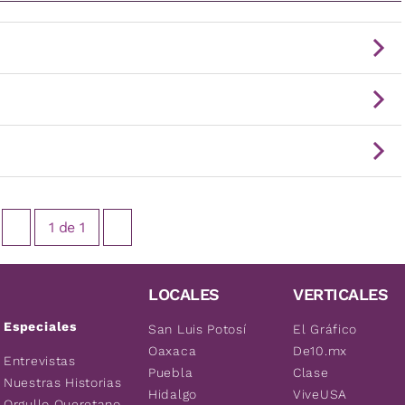
1
de
1
LOCALES
VERTICALES
Especiales
San Luis Potosí
El Gráfico
Oaxaca
De10.mx
Entrevistas
Puebla
Clase
Nuestras Historias
Hidalgo
ViveUSA
Orgullo Queretano