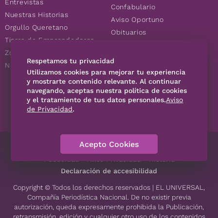
Entrevistas
Confabulario
Nuestras Historias
Aviso Oportuno
Orgullo Queretano
Obituarios
Tierra de Emprendedores
Descuentos
Zoociales
Consultas
Respetamos tu privacidad
Nuevos Queretanos
Utilizamos cookies para mejorar tu experiencia
y mostrarte contenido relevante. Al continuar
navegando, aceptas nuestra política de cookies
SÍGUENOS
y el tratamiento de tus datos personales.
Aviso
de Privacidad
.
Acepto Cookies
Directorio
Contáctanos
Código de Ética
Violencia
Publicidad
Aviso Privacidad
Historia
Declaración de accesibilidad
Copyright © Todos los derechos reservados | EL UNIVERSAL,
Compañía Periodística Nacional. De no existir previa
autorización, queda expresamente prohibida la Publicación,
retransmisión, edición y cualquier otro uso de los contenidos