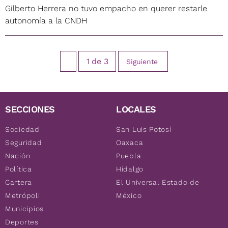
Gilberto Herrera no tuvo empacho en querer restarle
autonomía a la CNDH
1
de
3
Siguiente
SECCIONES
LOCALES
Sociedad
San Luis Potosí
Seguridad
Oaxaca
Nación
Puebla
Política
Hidalgo
Cartera
El Universal Estado de
Metrópoli
México
Municipios
Deportes