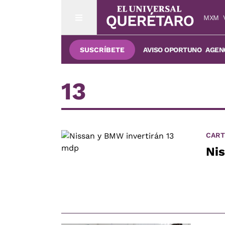
MXM
SUSCRÍBETE
AVISO OPORTUNO
AGENC
13
CART
Ni