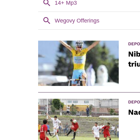
DEPO
Nib
tri
DEPO
Nad