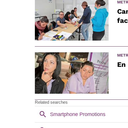
METR
Ca
fa
METR
En 