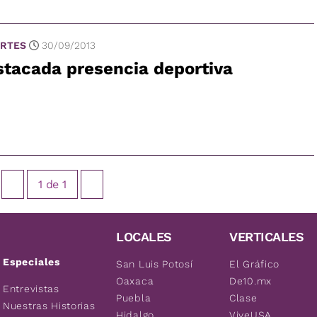
RTES
30/09/2013
tacada presencia deportiva
1
de
1
LOCALES
VERTICALES
Especiales
San Luis Potosí
El Gráfico
Oaxaca
De10.mx
Entrevistas
Puebla
Clase
Nuestras Historias
Hidalgo
ViveUSA