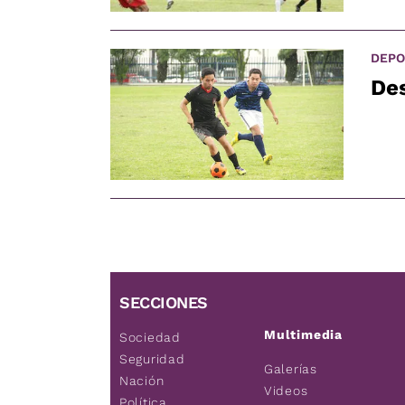
DEPO
Des
SECCIONES
Multimedia
Sociedad
Seguridad
Galerías
Nación
Videos
Política