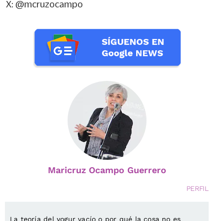
X: @mcruzocampo
Maricruz Ocampo Guerrero
PERFIL
La teoría del yogur vacío o por qué la cosa no es