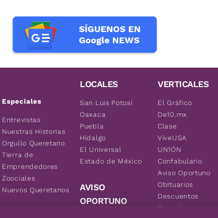
LOCALES
VERTICALES
Especiales
San Luis Potosí
El Gráfico
Oaxaca
De10.mx
Entrevistas
Puebla
Clase
Nuestras Historias
Hidalgo
ViveUSA
Orgullo Queretano
El Universal
UN1ÓN
Tierra de
Estado de México
Confabulario
Emprendedores
Aviso Oportuno
Zoociales
Obituarios
AVISO
Nuevos Queretanos
Descuentos
OPORTUNO
Consultas