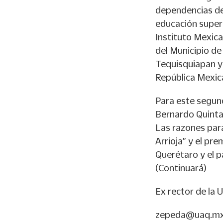
dependencias del
educación super
Instituto Mexic
del Municipio de
Tequisquiapan y 
República Mexica
Para este segund
Bernardo Quintan
Las razones para
Arrioja” y el pr
Querétaro y el pa
(Continuará)
Ex rector de la 
zepeda@uaq.m