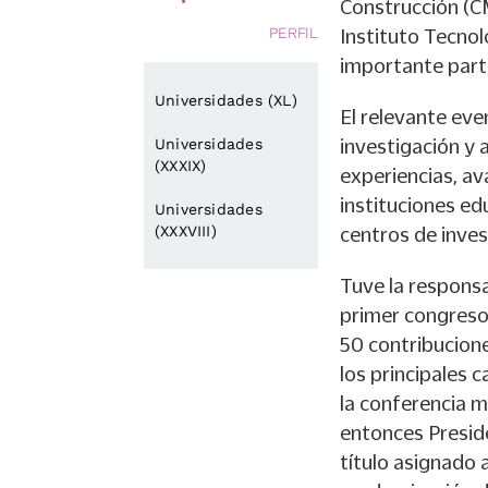
Construcción (CM
PERFIL
Instituto Tecnol
importante parti
Universidades (XL)
El relevante eve
investigación y a
Universidades
(XXXIX)
experiencias, av
instituciones e
Universidades
(XXXVIII)
centros de inves
Tuve la responsa
primer congreso 
50 contribucione
los principales c
la conferencia ma
entonces Preside
título asignado 