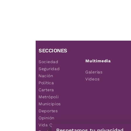
SECCIONES
Multimedia
Sociedad
Seguridad
Galerías
Nación
Videos
Política
Cartera
Metrópoli
Municipios
Deportes
Opinión
Vida Q
Respetamos tu privacidad