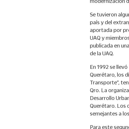
modernización d
Se tuvieron alg
país y del extra
aportada por pro
UAQ y miembros 
publicada en una
de la UAQ.
En 1992 se llevó
Querétaro, los dí
Transporte”, te
Qro. La organiza
Desarrollo Urban
Querétaro. Los 
semejantes a los
Para este segun