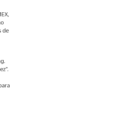
MEX,
no
s de
ng.
ez”.
 para