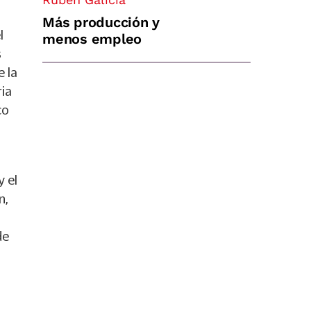
Más producción y
l
menos empleo
s
 la
ia
co
y el
n,
de