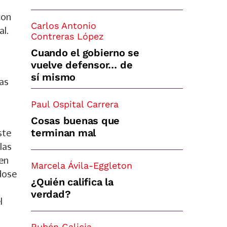
con
Carlos Antonio
al.
Contreras López
Cuando el gobierno se
vuelve defensor… de
sí mismo
las
Paul Ospital Carrera
Cosas buenas que
terminan mal
ste
las
 en
Marcela Ávila-Eggleton
ndose
¿Quién califica la
l
verdad?
l
Rubén Galicia