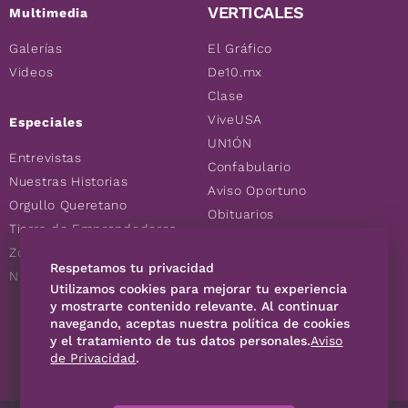
VERTICALES
Multimedia
Galerías
El Gráfico
Videos
De10.mx
Clase
ViveUSA
Especiales
UN1ÓN
Entrevistas
Confabulario
Nuestras Historias
Aviso Oportuno
Orgullo Queretano
Obituarios
Tierra de Emprendedores
Descuentos
Zoociales
Consultas
Respetamos tu privacidad
Nuevos Queretanos
Utilizamos cookies para mejorar tu experiencia
y mostrarte contenido relevante. Al continuar
navegando, aceptas nuestra política de cookies
SÍGUENOS
y el tratamiento de tus datos personales.
Aviso
de Privacidad
.