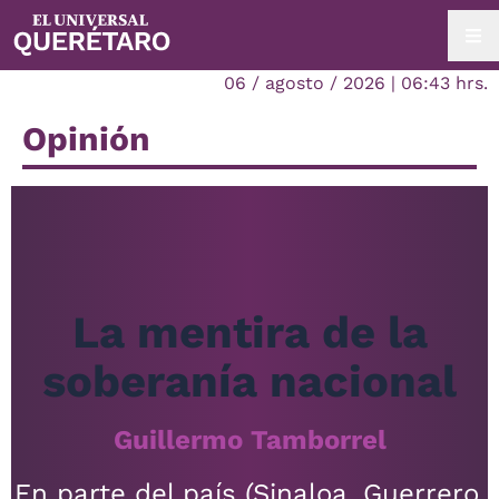
06 / agosto / 2026 | 06:43 hrs.
Opinión
La mentira de la
soberanía nacional
Guillermo Tamborrel
En parte del país (Sinaloa, Guerrero,