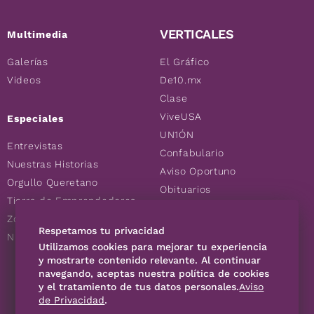
VERTICALES
Multimedia
Galerías
El Gráfico
Videos
De10.mx
Clase
ViveUSA
Especiales
UN1ÓN
Entrevistas
Confabulario
Nuestras Historias
Aviso Oportuno
Orgullo Queretano
Obituarios
Tierra de Emprendedores
Descuentos
Zoociales
Consultas
Respetamos tu privacidad
Nuevos Queretanos
Utilizamos cookies para mejorar tu experiencia
y mostrarte contenido relevante. Al continuar
SÍGUENOS
navegando, aceptas nuestra política de cookies
y el tratamiento de tus datos personales.
Aviso
de Privacidad
.