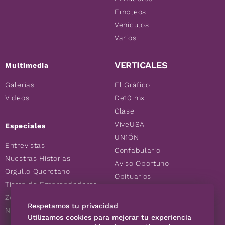
Empleos
Vehículos
Varios
VERTICALES
Multimedia
Galerías
El Gráfico
Videos
De10.mx
Clase
ViveUSA
Especiales
UN1ÓN
Entrevistas
Confabulario
Nuestras Historias
Aviso Oportuno
Orgullo Queretano
Obituarios
Tierra de Emprendedores
Descuentos
Zoociales
Consultas
Respetamos tu privacidad
Nuevos Queretanos
Utilizamos cookies para mejorar tu experiencia