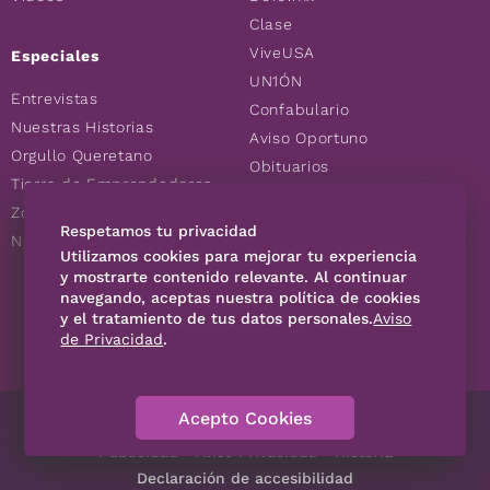
Clase
ViveUSA
Especiales
UN1ÓN
Entrevistas
Confabulario
Nuestras Historias
Aviso Oportuno
Orgullo Queretano
Obituarios
Tierra de Emprendedores
Descuentos
Zoociales
Consultas
Respetamos tu privacidad
Nuevos Queretanos
Utilizamos cookies para mejorar tu experiencia
y mostrarte contenido relevante. Al continuar
SÍGUENOS
navegando, aceptas nuestra política de cookies
y el tratamiento de tus datos personales.
Aviso
de Privacidad
.
Acepto Cookies
Directorio
Contáctanos
Código de Ética
Violencia
Publicidad
Aviso Privacidad
Historia
Declaración de accesibilidad