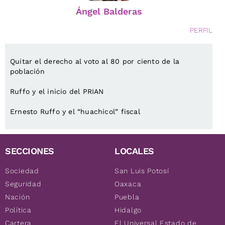
Ángel Balderas
PERFIL
Quitar el derecho al voto al 80 por ciento de la
población
Ruffo y el inicio del PRIAN
Ernesto Ruffo y el “huachicol” fiscal
SECCIONES
LOCALES
Sociedad
San Luis Potosí
Seguridad
Oaxaca
Nación
Puebla
Política
Hidalgo
Cartera
El Universal Estado de