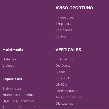
AVISO OPORTUNO
Inmuebles
Empleos
Vehículos
Varios
VERTICALES
Multimedia
Galerías
El Gráfico
Videos
De10.mx
Clase
ViveUSA
Especiales
UN1ÓN
Entrevistas
Confabulario
Nuestras Historias
Aviso Oportuno
Orgullo Queretano
Obituarios
Tierra de Emprendedores